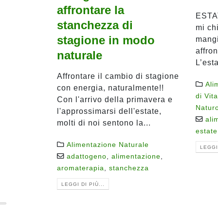
affrontare la
ESTAT
stanchezza di
mi ch
stagione in modo
mangi
affron
naturale
L’esta
Affrontare il cambio di stagione
Ali
con energia, naturalmente!!
di Vita
Con l'arrivo della primavera e
Natur
l'approssimarsi dell'estate,
ali
molti di noi sentono la...
estate
Alimentazione Naturale
LEGGI 
adattogeno
,
alimentazione
,
aromaterapia
,
stanchezza
LEGGI DI PIÙ...