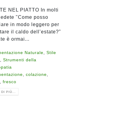
E NEL PIATTO In molti
iedete "Come posso
are in modo leggero per
tare il caldo dell’estate?"
te è ormai...
mentazione Naturale
,
Stile
,
Strumenti della
opatia
mentazione
,
colazione
,
,
fresco
DI PIÙ...