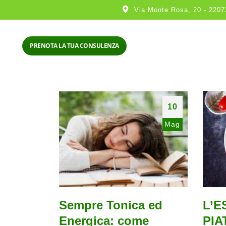
Via Monte Rosa, 20 - 2207
PRENOTA LA TUA CONSULENZA
10
Mag
Sempre Tonica ed
L’E
Energica: come
PIA