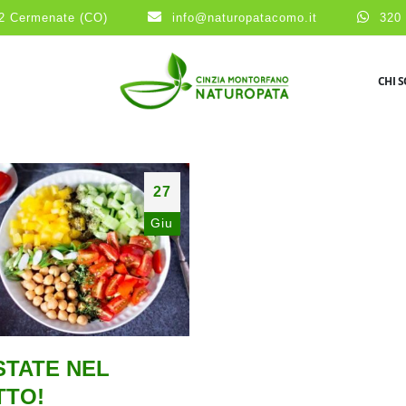
2 Cermenate (CO)
info@naturopatacomo.it
320 
CHI 
27
Giu
STATE NEL
TTO!