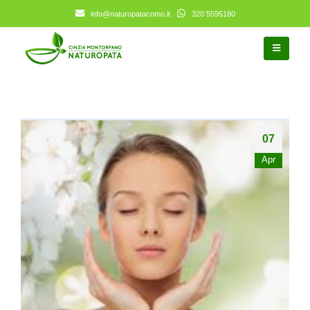
info@naturopatacomo.it
320 5595180
07
Apr